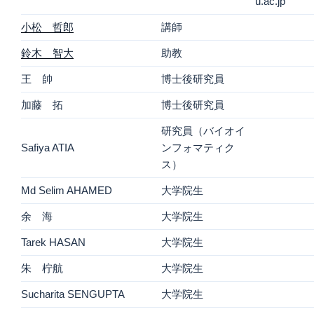
u.ac.jp
小松 哲郎
講師
鈴木 智大
助教
王 帥
博士後研究員
加藤 拓
博士後研究員
研究員（バイオイ
Safiya ATIA
ンフォマティク
ス）
Md Selim AHAMED
大学院生
余 海
大学院生
Tarek HASAN
大学院生
朱 柠航
大学院生
Sucharita SENGUPTA
大学院生