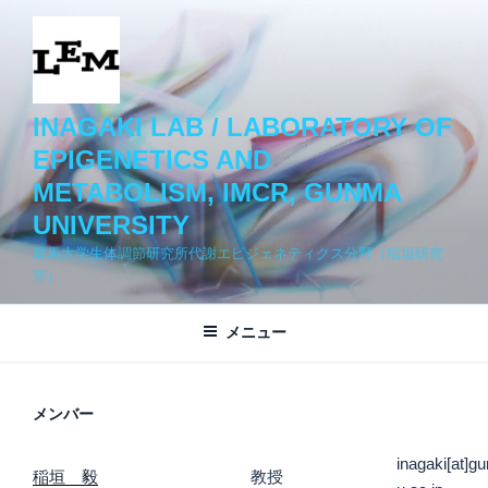
コ
ン
テ
ン
ツ
INAGAKI LAB / LABORATORY OF
へ
EPIGENETICS AND
ス
METABOLISM, IMCR, GUNMA
キ
UNIVERSITY
ッ
プ
群馬大学生体調節研究所代謝エピジェネティクス分野（稲垣研究
室）
メニュー
メンバー
inagaki[at]g
稲垣 毅
教授